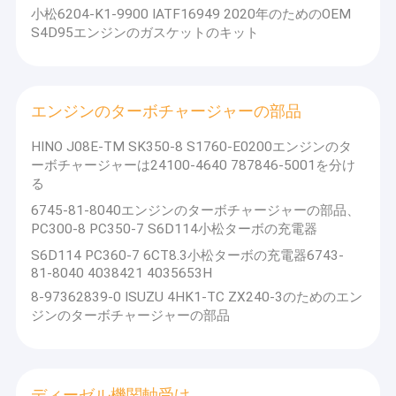
小松6204-K1-9900 IATF16949 2020年のためのOEM
企業情報
S4D95エンジンのガスケットのキット
日本FUSA Co.、株式会社は
東京、2002年に日本で創設したり、
会社案内
製造エンジン シリンダーはさみ金、ピストン、ピストン・リン
グ、シリンダーはさみ金のキット、シリンダー ヘッドのガスケッ
品質管理
ト、エンジン分解検査のキットおよび他のコア・エンジンの部品
エンジンのターボチャージャーの部品
を専門にする。
私達に国際的レベルの高度の生産および製造工程
装置、高精度の自動処理の生産ラインおよび全体的な高度の度量
お問い合わせ
衡学、物理的なおよび化学試験装置がある。質の目的として無欠
HINO J08E-TM SK350-8 S1760-E0200エンジンのタ
点運動と、プロダクトはOEMの標準およびユーロVの環境のエミ
ーボチャージャーは24100-4640 787846-5001を分け
見積依頼
ッション規格に合うことができる。
る
6745-81-8040エンジンのターボチャージャーの部品、
VR
PC300-8 PC350-7 S6D114小松ターボの充電器
2017年に、日本FUSA Co.、株式会社は
広州FUSAはさみ金Co.、
S6D114 PC360-7 6CT8.3小松ターボの充電器6743-
中国の
総代理人として
株式会社を
中国の地方情勢を受け持つため
81-8040 4038421 4035653H
に承認した。
エンジンは予備品を
8-97362839-0 ISUZU 4HK1-TC ZX240-3のためのエン
ジンのターボチャージャーの部品
エンジン シリンダーはさみ金
ディーゼル機関 ピストン
ディーゼル機関軸受け