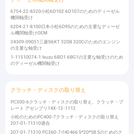
エンジンのピストン・リング
6754-22-8320小松6D102 6D107のためのディーゼル
シリンダーはさみ金のキット
機関軸受け
6204-21-8100日本小松6D95のための主要なディーゼ
エンジンのヘッド ガスケット
ル機関軸受けOEM
34309-09051三菱S6KT 320B 320Cのためのエンジン
エンジンのガスケットのキット
の主要な軸受け
2つの主要なブランドがある:「
FUSA
」および「
MAGURO
」。全
エンジンのターボチャージャーの部品
1-11510074-1 Isuzu 6BD1 6BG1の主要な軸受けのため
体的で有名なエンジン部分の中心の製造者として、モデルは日本
のディーゼル機関軸受け
人、アメリカの、ヨーロッパおよび韓国シリーズをカバーする。
ディーゼル機関軸受け
プロダクトは建設機械、発電機セット、商用車、乗用車、農業機
械、船、等のような力分野で広く利用されている。プロダクトは
世界中販売され、世界中顧客によって信頼される。私達の会社は
クラッチ・ディスクの取り替え
「工夫の夢を造り」、あなたと踊ることの革新的な概念に付着す
クラッチ・ディスクの取り替え
る。私達は前進し、絶えず新技術、新製品を開発し続ける。私達
ディーゼル燃料の注入器
は毎日を革新し、突破し続ける。私達は誠意をこめて世界にトッ
PC300-6クラッチ・ディスクの取り替え、クラッチ・プ
プ研がれた、省エネ、環境、有効な、信頼できる強力なエンジン
レート アセンブリ14X-12-1112
部分を開発するためにこの分野の他の全体的なパートナーと働く
エンジンの水ポンプ
ことを望む。
小松のためのPC400-7クラッチ・ディスクの取り替え
オイルの抽出器ポンプ
207-01-71310適合
207-01-71310 PC360-7小松466.5*20*58.5のためのク