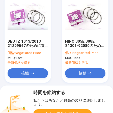
DEUTZ 1013/2013
HINO J05E J08E
21299547のために置
S1301-92080のための
かれる108mmのピスト
4.0mmエンジンのピス
価格:
Negotiated Price
価格:
Negotiated Price
ン・リング
トン・リング
MOQ:
1set
MOQ:
1set
最新価格を得る
最新価格を得る
接触
接触
時間を節約する
私たちはあなたと最高の製品に連絡しまし
ょう。