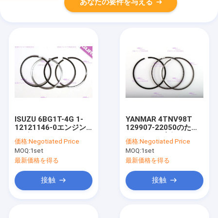
あなたの要件を与える
ISUZU 6BG1T-4G 1-
YANMAR 4TNV98T
12121146-0エンジン
129907-22050のため
のピストン・リング
の98mmの直径エンジ
価格:
Negotiated Price
価格:
Negotiated Price
ンのピストン・リング
MOQ:
1set
MOQ:
1set
最新価格を得る
最新価格を得る
接触
接触