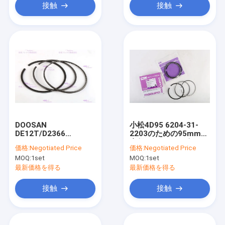
接触
接触
DOOSAN
小松4D95 6204-31-
DE12T/D2366
2203のための95mmの
65.02503-8238のため
直径エンジンのピスト
価格:
Negotiated Price
価格:
Negotiated Price
のエンジン部分 ピスト
ン・リング
MOQ:
1set
MOQ:
1set
ンOリング
最新価格を得る
最新価格を得る
接触
接触