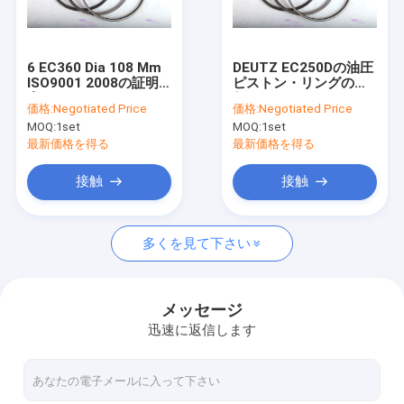
企業情報
会社案内
6 EC360 Dia 108 Mm
DEUTZ EC250Dの油圧
ISO9001 2008の証明
ピストン・リングの直
品質管理
書のためのCyls
径108mm OEM
価格:
Negotiated Price
価格:
Negotiated Price
21299547ピストン シ
21299547
MOQ:
1set
MOQ:
1set
ール リング
お問い合わせ
最新価格を得る
最新価格を得る
見積依頼
接触
接触
VR
多くを見て下さい
エンジンは予備品を
メッセージ
迅速に返信します
エンジン シリンダーはさみ金
ディーゼル機関 ピストン