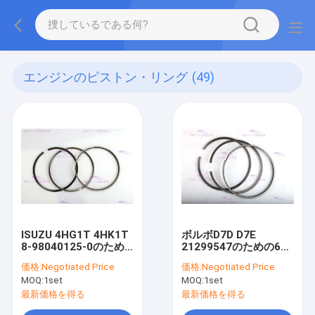
エンジンのピストン・リング
(49)
ISUZU 4HG1T 4HK1T
ボルボD7D D7E
8-98040125-0のため
21299547のための6つ
の4つのCylsエンジン
のCylsエンジンのピス
価格:
Negotiated Price
価格:
Negotiated Price
のピストン・リング
トン・リング
MOQ:
1set
MOQ:
1set
最新価格を得る
最新価格を得る