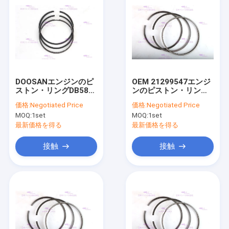
DOOSANエンジンのピ
OEM 21299547エンジ
ストン・リングDB58-
ンのピストン・リング
5DB58-7 65.02503-
Dia DEUTZ EC460のた
価格:
Negotiated Price
価格:
Negotiated Price
8058
めの108のmm
MOQ:
1set
MOQ:
1set
最新価格を得る
最新価格を得る
接触
接触
ホーム
製品
VRショー