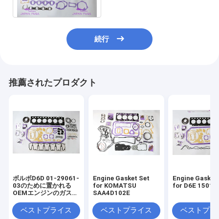
ケットのキット
続行
推薦されたプロダクト
ボルボD6D 01-29061-
Engine Gasket Set
Engine Gasket
03のために置かれる
for KOMATSU
for D6E 1501
OEMエンジンのガスケ
SAA4D102E
ット
ベストプライス
ベストプライス
ベストプラ