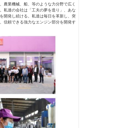
_
 シリンダーはさみ金、ピストン、ピストン・
ジン分解検査のキットおよび他のコア・エン
、高精度の自動処理の生産ラインおよび全
欠点運動と、プロダクトはOEMの標準およ
o.、株式会社は広州FUSAはさみ金Co.、
の主要なブランドがある:「FUSA」および
日本人、アメリカの、ヨーロッパおよび韓国