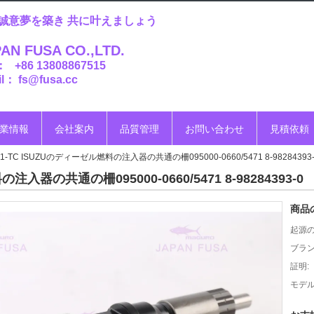
誠意夢を築き 共に叶えましょう
AN FUSA CO.,LTD.
： +86 13808867515
l： fs@fusa.cc
業情報
会社案内
品質管理
お問い合わせ
見積依頼
K1-TC ISUZUのディーゼル燃料の注入器の共通の柵095000-0660/5471 8-98284393-
注入器の共通の柵095000-0660/5471 8-98284393-0
商品
起源の
ブラン
証明:
モデル