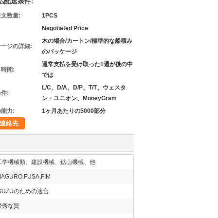
払配送条件:
文数量:
1PCS
Negotiated Price
木の場合/カートン/標準的な船積み
ージの詳細:
のパッケージ
通常支払を受け取った1週が後の中
時間:
では
L/C、D/A、D/P、T/T、ウェスタ
件:
ン・ユニオン、MoneyGram
能力:
1ヶ月あたりの5000部分
連絡先
工学機械類、建設機械、鉱山機械、他
AGURO,FUSA,FIM
ISUZUのための適合
優秀な質