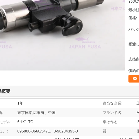
お支
最小注
価格:
パッケ
受渡し
支払条
供給の
品概要
1年
適当な企業:
:
東京日本;広東省、中国
ブランド名:
M
モデル:
6HK1-TC
車は作る:
え。:
095000-0660/5471、8-98284393-0
質: