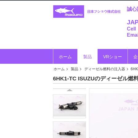
誠心
JAP
Cell
Emai
ホーム
製品
VRショー
企
ホーム
製品
ディーゼル燃料の注入器
6H
6HK1-TC ISUZUのディーゼル燃料の