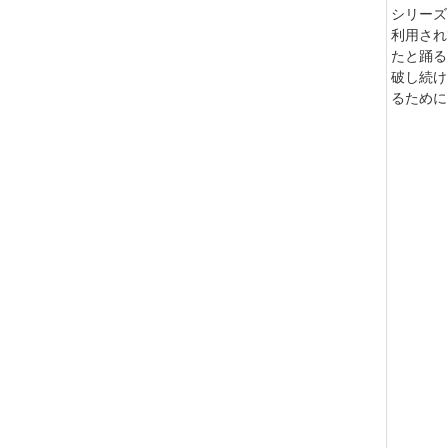
日本FU
リング、
ジンの部
体的な高
びユーロ
中国の総
「MAG