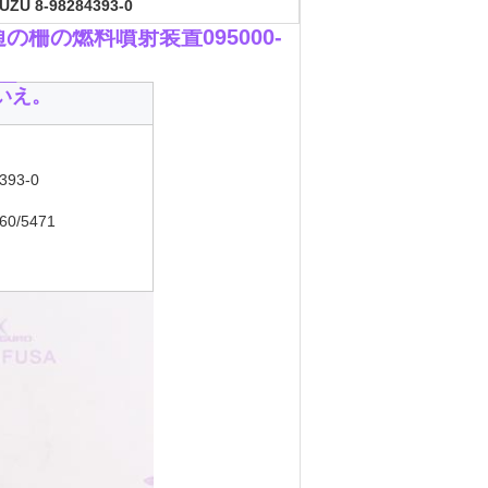
SUZU 8-98284393-0
ル共通の柵の燃料噴射装置095000-
__
いえ。
393-0
60/5471