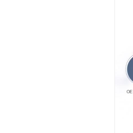
シリーズ
利用され
たと踊る
破し続け
るために