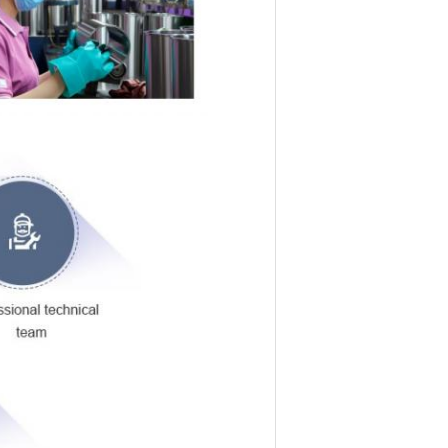
、農業機械、船、等のような力分野で広く
。私達の会社は「工夫の夢を造り」、あな
を開発し続ける。私達は毎日を革新し、突
、信頼できる強力なエンジン部分を開発す