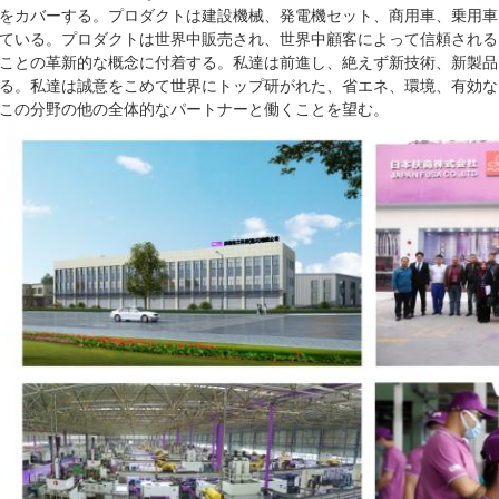
____COMPANY PROFILE_
SA Co.、株式会社は東京、2017年に日本で創設したり、製造エンジン
シリンダーはさみ金のキット、シリンダー ヘッドのガスケット、エン
品を専門にする。私達に国際的レベルの高度の生産および製造工程装置
度の度量衡学、物理的なおよび化学試験装置がある。質の目的として無
Vの環境のエミッション規格に合うことができる。2017年に、日本FUSA C
代理人として株式会社を中国の地方情勢を受け持つために承認した。2つ
URO」。全体的で有名なエンジン部分の中心の製造者として、モデルは