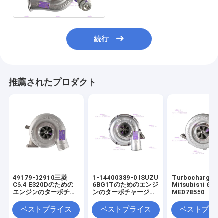
4035653H
続行
推薦されたプロダクト
49179-02910三菱
1-14400389-0 ISUZU
Turbocharger 
C6.4 E320Dのための
6BG1Tのためのエンジ
Mitsubishi 6D
エンジンのターボチャ
ンのターボチャージャ
ME078550
ージャーの部品
ー
ベストプライス
ベストプライス
ベストプラ