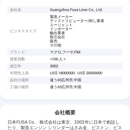
会社名
Guangzhou Fusa Liner Co., Ltd.
製造メーカー
ディストリビューター/卸し業者
エージェント
インポーター
ビジネスタイプ:
輸出業者
取引会社
販売
その他
ブランド:
マグロ,フーサ,FIM
授業員数:
<100 人々
成立年:
2002
年間売上高:
US$ 18000000 - US$ 20000000
会社の場所
違う65広州市,中国
工場の場所
違う65広州市,中国
会社概要
日本FUSA Co.、株式会社は東京、2002年に日本で創設し
たり、製造エンジン シリンダーはさみ金、ピストン、ピス