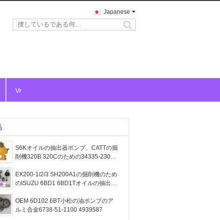
Japanese
search
Vr
品
S6Kオイルの抽出器ポンプ、CATTの掘
削機320B 320Cのための34335-23010
ギヤ油ポンプ
EX200-1/2/3 SH200A1の掘削機のため
のISUZU 6BD1 6BD1Tオイルの抽出器
ポンプL210-0018M
OEM 6D102 6BT小松の油ポンプのア
ルミ合金6738-51-1100 4939587