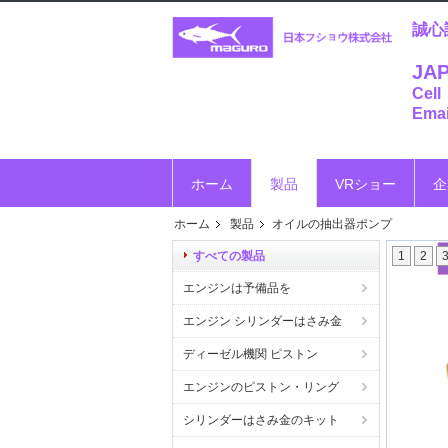
誠心
JAP
Cell
Emai
ホーム
製品
VRショー
企
ホーム
製品
オイルの抽出器ポンプ
すべての製品
1
2
エンジンは予備品を
エンジン シリンダーはさみ金
ディーゼル機関 ピストン
エンジンのピストン・リング
シリンダーはさみ金のキット