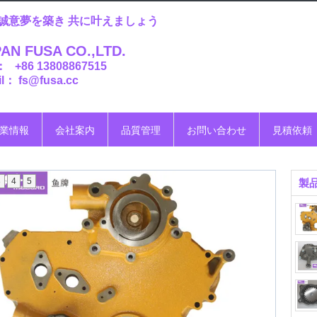
誠意夢を築き 共に叶えましょう
AN FUSA CO.,LTD.
： +86 13808867515
l： fs@fusa.cc
業情報
会社案内
品質管理
お問い合わせ
見積依頼
3
4
5
製