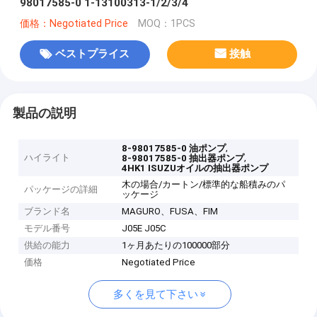
98017585-0 1-13100313-1/2/3/4
価格：Negotiated Price
MOQ：1PCS
ベストプライス
接触
製品の説明
,
8-98017585-0 油ポンプ
ハイライト
,
8-98017585-0 抽出器ポンプ
4HK1 ISUZUオイルの抽出器ポンプ
木の場合/カートン/標準的な船積みのパ
パッケージの詳細
ッケージ
ブランド名
MAGURO、FUSA、FIM
モデル番号
J05E J05C
供給の能力
1ヶ月あたりの100000部分
価格
Negotiated Price
多くを見て下さい