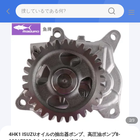
2
/
3
4HK1 ISUZUオイルの抽出器ポンプ、高圧油ポンプ8-