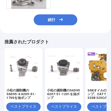
1/2/3/4
続行
推薦されたプロダクト
小松の掘削機の
小松の掘削機のS4D95
S6Kオイルの抽
S6D95-6 6209-51-
6207-51-1201を油ポ
ンプ、CATTの
1700を油ポンプ
ンプ
320B 320Cの
34335-2301
ポンプ
ベストプライス
ベストプライス
ベストプラ