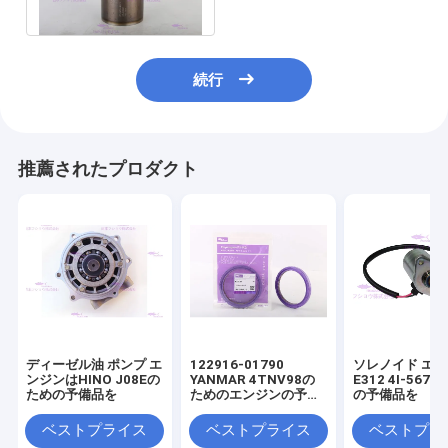
った
続行
推薦されたプロダクト
ディーゼル油 ポンプ エ
122916-01790
ソレノイド エ
ンジンはHINO J08Eの
YANMAR 4TNV98の
E312 4I-567
ための予備品を
ためのエンジンの予備
の予備品を
品オイル シール
ベストプライス
ベストプライス
ベストプラ