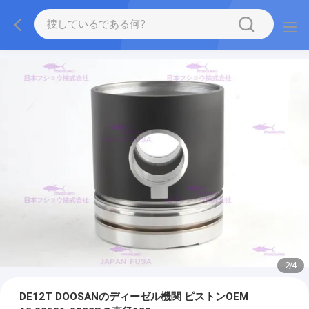
2
/
4
DE12T DOOSANのディーゼル機関 ピストンOEM