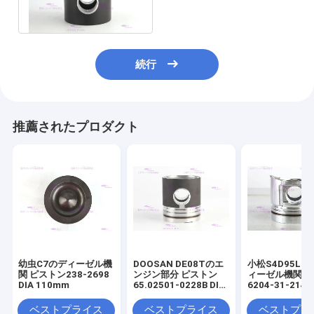
123mm
続行
推薦されたプロダクト
幼虫C7のディーゼル機
DOOSAN DE08Tのエ
小松S4D95LE
関 ピストン238-2698
ンジン部分 ピストン
ィーゼル機関 
DIA 110mm
65.02501-0228B DIA
6204-31-2141
111mm
95mm
ベストプライス
ベストプライス
ベストプラ