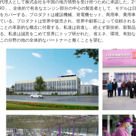
代理人として株式会社を中国の地方情勢を受け持つために承認した。2つ
URO」。全体的で有名なエンジン部分の中心の製造者として、モデルは
をカバーする。プロダクトは建設機械、発電機セット、商用車、乗用車
ている。プロダクトは世界中販売され、世界中顧客によって信頼される
ことの革新的な概念に付着する。私達は前進し、絶えず新技術、新製品
る。私達は誠意をこめて世界にトップ研がれた、省エネ、環境、有効な
この分野の他の全体的なパートナーと働くことを望む。