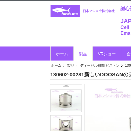
誠心
JAP
Cell
Emai
ホーム
製品
VRショー
企
ホーム
製品
ディーゼル機関 ピストン
13
130602-00281新しいDOOSAN