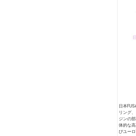
日本FU
リング、
ジンの部
体的な高
びユーロ