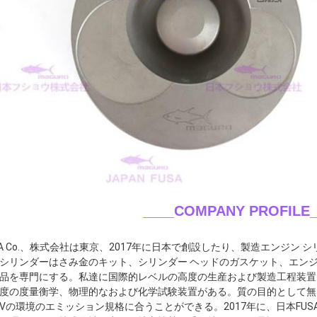
____COMPANY PROFILE_
SA Co.、株式会社は東京、2017年に日本で創設したり、製造エンジン
シリンダーはさみ金のキット、シリンダー ヘッドのガスケット、エン
品を専門にする。私達に国際的レベルの高度の生産および製造工程装置
度の度量衡学、物理的なおよび化学試験装置がある。質の目的として無
Vの環境のエミッション規格に合うことができる。2017年に、日本FUSA C