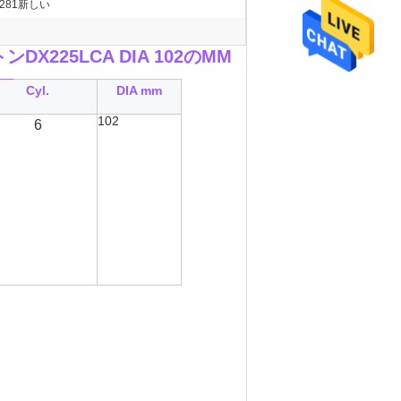
00281新しい
DX225LCA DIA 102のMM
__
Cyl.
DIA mm
102
6