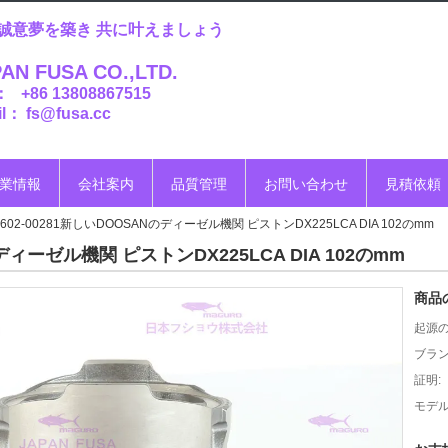
誠意夢を築き 共に叶えましょう
AN FUSA CO.,LTD.
： +86 13808867515
l： fs@fusa.cc
業情報
会社案内
品質管理
お問い合わせ
見積依頼
0602-00281新しいDOOSANのディーゼル機関 ピストンDX225LCA DIA 102のmm
のディーゼル機関 ピストンDX225LCA DIA 102のmm
商品
起源の
ブラン
証明:
モデル