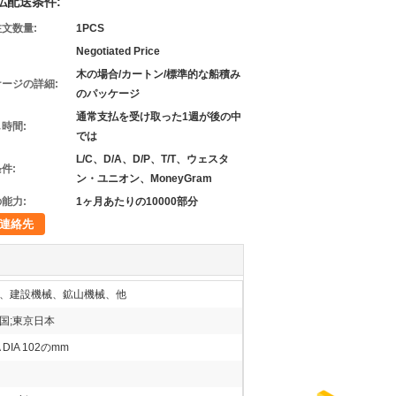
払配送条件:
文数量:
1PCS
Negotiated Price
木の場合/カートン/標準的な船積み
ージの詳細:
のパッケージ
通常支払を受け取った1週が後の中
時間:
では
L/C、D/A、D/P、T/T、ウェスタ
件:
ン・ユニオン、MoneyGram
能力:
1ヶ月あたりの10000部分
連絡先
、建設機械、鉱山機械、他
国;東京日本
 DIA 102のmm