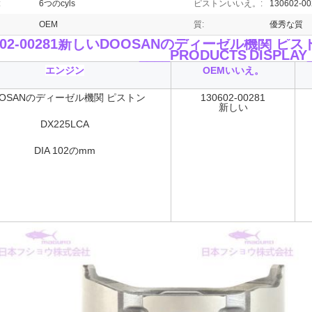
:
6つのcyls
ピストンいいえ。:
130602-
OEM
質:
優秀な質
602-00281新しいDOOSANのディーゼル機関 ピストン
____PRODUCTS
DISPLAY
エンジン
OEMいいえ。
OOSANのディーゼル機関 ピストン
130602-00281
新しい
DX225LCA
DIA
102のmm