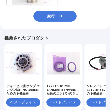
続行
推薦されたプロダクト
ディーゼル油 ポンプ エ
122916-01790
ソレノイド エ
ンジンはHINO J08Eの
YANMAR 4TNV98の
E312 4I-567
ための予備品を
ためのエンジンの予備
の予備品を
品オイル シール
ベストプライス
ベストプライス
ベストプラ