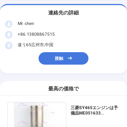
連絡先の詳細
Mr. chen
+86 13808867515
違う65広州市,中国
接触
最高の価格で
三菱SY465エンジンは予
備品ME051633
MUDL1633の直径
130mmを