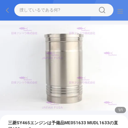
1
/
1
三菱SY465エンジンは予備品ME051633 MUDL1633の直