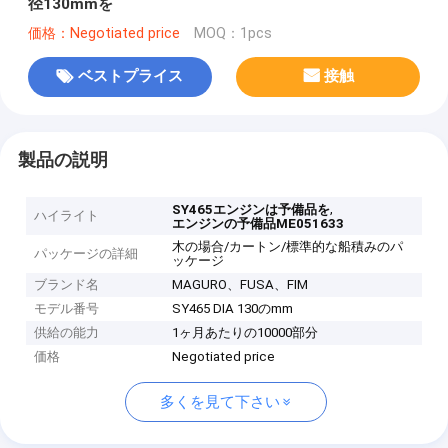
径130mmを
価格：Negotiated price
MOQ：1pcs
ベストプライス
接触
製品の説明
,
SY465エンジンは予備品を
ハイライト
エンジンの予備品ME051633
木の場合/カートン/標準的な船積みのパ
パッケージの詳細
ッケージ
ブランド名
MAGURO、FUSA、FIM
モデル番号
SY465 DIA 130のmm
供給の能力
1ヶ月あたりの10000部分
価格
Negotiated price
多くを見て下さい