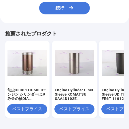
続行
推薦されたプロダクト
幼虫3306 110-5800エ
Engine Cylinder Liner
Engine Cylinde
ンジン シリンダーはさ
Sleeve KOMATSU
Sleeve UD TR
み金の袖DIA
SAA4D102E
FE6T 11012-Z
120.65mm
SAA6D102E 6736-
DIA 108mm
29-2110 DIA 102 mm
ベストプライス
ベストプライス
ベストプラ