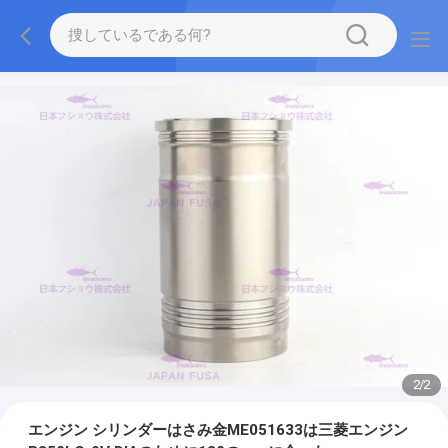
2
/
2
エンジン シリンダーはさみ金ME051633は三菱エンジン