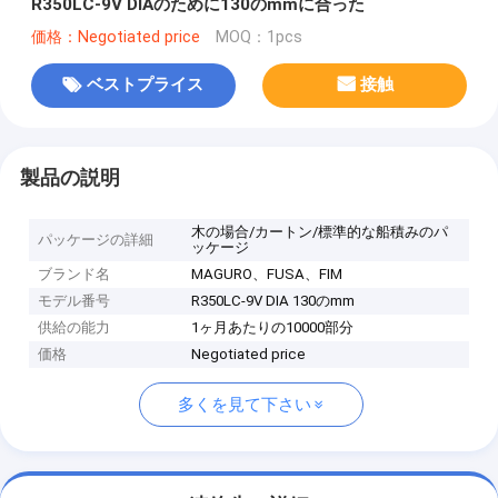
R350LC-9V DIAのために130のmmに合った
価格：Negotiated price
MOQ：1pcs
ベストプライス
接触
製品の説明
木の場合/カートン/標準的な船積みのパ
パッケージの詳細
ッケージ
ブランド名
MAGURO、FUSA、FIM
モデル番号
R350LC-9V DIA 130のmm
供給の能力
1ヶ月あたりの10000部分
価格
Negotiated price
多くを見て下さい