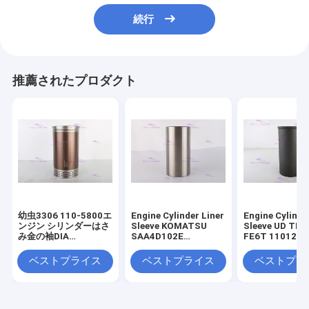
続行
推薦されたプロダクト
幼虫3306 110-5800エ
Engine Cylinder Liner
Engine Cylinde
ンジン シリンダーはさ
Sleeve KOMATSU
Sleeve UD TR
み金の袖DIA
SAA4D102E
FE6T 11012-Z
120.65mm
SAA6D102E 6736-
DIA 108mm
29-2110 DIA 102 mm
ベストプライス
ベストプライス
ベストプラ