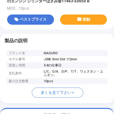
のエンジン シリンダーはさみ金11463-E0050 B
MOQ：10pcs
ベストプライス
接触
製品の説明
ブランド名
MAGURO
モデル番号
J08E 3mm DIA 112mm
受渡し時間
5-8の仕事日
L/C、D/A、D/P、T/T、ウェスタン・ユ
支払条件
ニオン、
最小注文数量
10pcs
多くを見て下さい