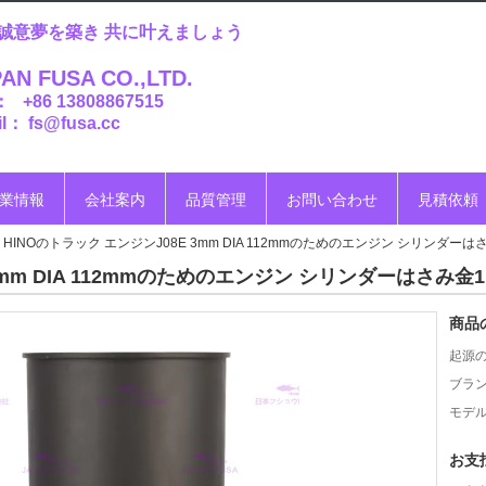
誠意夢を築き 共に叶えましょう
AN FUSA CO.,LTD.
： +86 13808867515
l： fs@fusa.cc
業情報
会社案内
品質管理
お問い合わせ
見積依頼
HINOのトラック エンジンJ08E 3mm DIA 112mmのためのエンジン シリンダーはさみ金
mm DIA 112mmのためのエンジン シリンダーはさみ金1146
商品
起源の
ブラン
モデル
お支