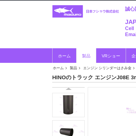
誠心
JAP
Cell
Emai
ホーム
製品
VRショー
企
ホーム
製品
エンジン シリンダーはさみ金
HINOのトラック エンジンJ08E 3