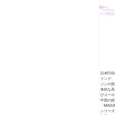
日本FU
リング、
ジンの部
体的な高
びユーロ
中国の総
「MAG
シリーズ