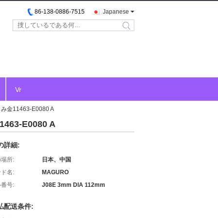
86-138-0886-7515
Japanese
search
Vr
11463-E0080 A
3-E0080 A
の詳細:
場所:
日本、中国
ド名:
MAGURO
番号:
J08E 3mm DIA 112mm
払配送条件: