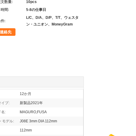
文数量:
10pcs
時間:
5-8の仕事日
L/C、D/A、D/P、T/T、ウェスタ
件:
ン・ユニオン、MoneyGram
連絡先
12か月
イプ:
新製品2021年
名:
MAGURO,FUSA
 モデル:
J08E 3mm DIA 112mm
112mm