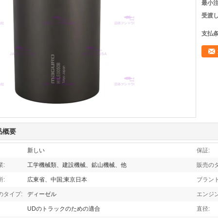
最小注
受渡し
支払条
品概要
新しい
保証:
:
工学機械類、建設機械、鉱山機械、他
販売のタ
:
広東省、中国;東京日本
ブランド
のタイプ:
ディーゼル
エンジン
UDのトラックのための適合
直径: