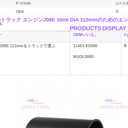
:
6つのcyls
はさみ金
OEM
質:
のトラック エンジンJ08E 3mm DIA 112mmのための
エン
A
____PRODUCTS
DISPLAY
ン
OEMいいえ。
Cy
6
はJ08E 112mmをトラックで運ぶ
11463-E0080
MUDL0080