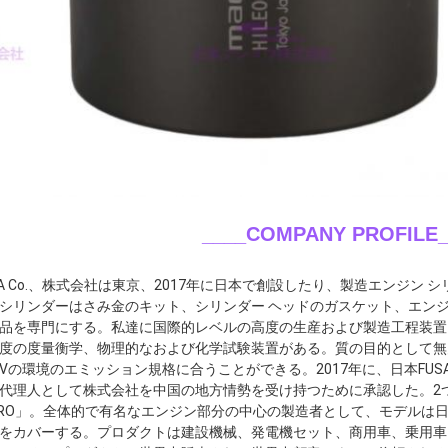
____COMPANY PROFILE_
SA Co.、株式会社は東京、2017年に日本で創設したり、製造エンジン
シリンダーはさみ金のキット、シリンダー ヘッドのガスケット、エン
品を専門にする。私達に国際的レベルの高度の生産および製造工程装置
度の度量衡学、物理的なおよび化学試験装置がある。質の目的として無
Vの環境のエミッション規格に合うことができる。2017年に、日本FUSA C
代理人として株式会社を中国の地方情勢を受け持つために承認した。2つ
URO」。全体的で有名なエンジン部分の中心の製造者として、モデルは
をカバーする。プロダクトは建設機械、発電機セット、商用車、乗用車