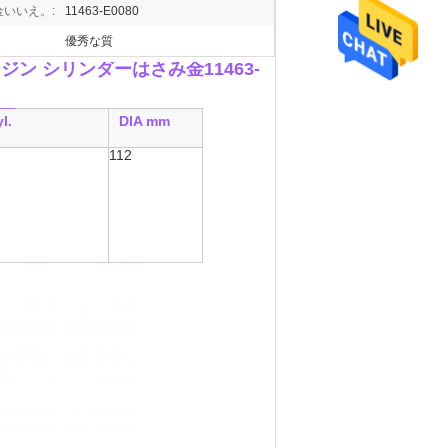
いいえ。:
11463-E0080
優秀な質
ジン シリンダーはさみ金11463-
__
l.
DIA mm
112