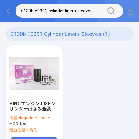
S130b E0391 Cylinder Liners Sleeves
(1)
HINOエンジンJ08Eシ
リンダーはさみ金及び
袖S130A-E0101/97
価格:
Negotiated price
S130B-E0391
MOQ:
1pcs
最新価格を得る